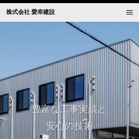
ュ
コ
ー
株式会社 愛幸建設
ン
メ
ニ
テ
ュ
ー
ン
ツ
へ
ス
キ
ッ
プ
豊富な工事実績と
安心の技術