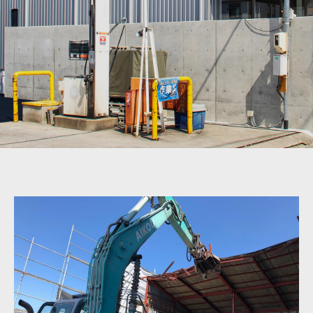
愛
幸
建
設
2023