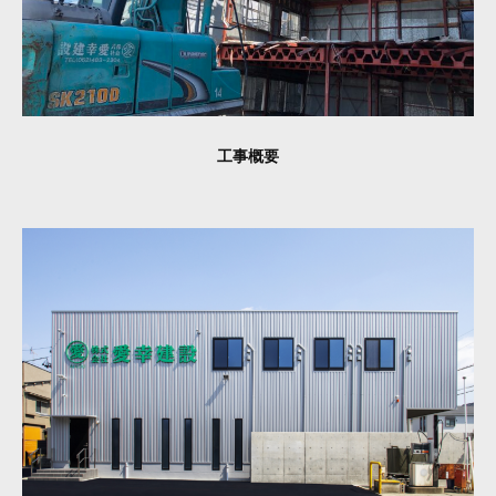
年
4
月
13
日
by
工事概要
aikoukensetu_mp